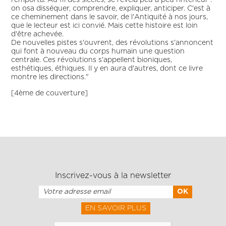
l'emporta. Au fil des siècles, se révéla peu à peu l'intérieur :
on osa disséquer, comprendre, expliquer, anticiper. C'est à
ce cheminement dans le savoir, de l'Antiquité à nos jours,
que le lecteur est ici convié. Mais cette histoire est loin
d'être achevée.
De nouvelles pistes s'ouvrent, des révolutions s'annoncent
qui font à nouveau du corps humain une question
centrale. Ces révolutions s'appellent bioniques,
esthétiques, éthiques. Il y en aura d'autres, dont ce livre
montre les directions."
[4ème de couverture]
Inscrivez-vous à la newsletter
EN SAVOIR PLUS