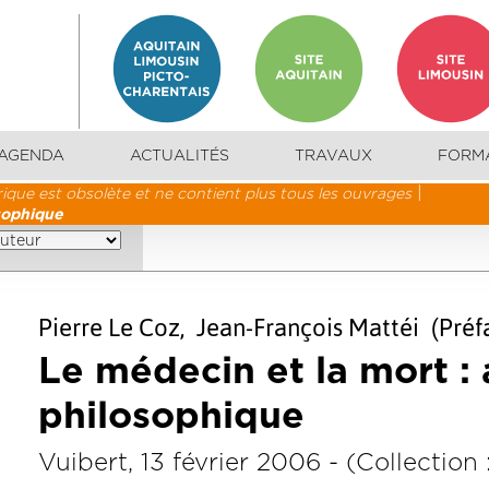
AGENDA
ACTUALITÉS
TRAVAUX
FORM
ique est obsolète et ne contient plus tous les ouvrages
sophique
Pierre Le Coz, Jean-François Mattéi (Préf
Le médecin et la mort :
philosophique
Vuibert, 13 février 2006 - (Collection