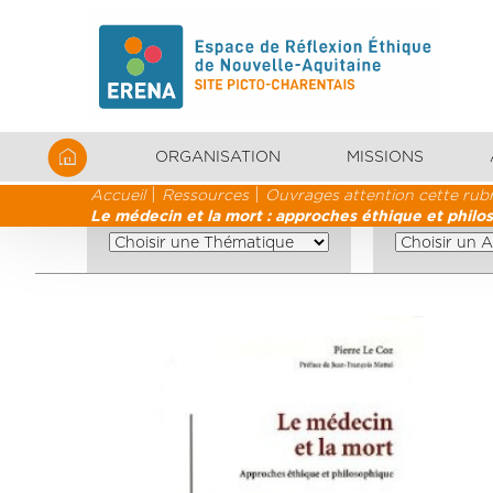
ORGANISATION
MISSIONS
Accueil
Ressources
Ouvrages attention cette rubr
Le médecin et la mort : approches éthique et philo