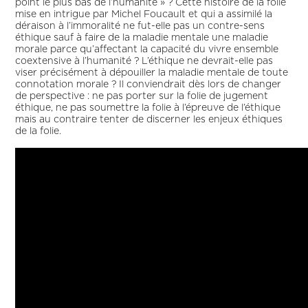
point le plus bas de l’humanité » ? Cette histoire de la folie
mise en intrigue par Michel Foucault et qui a assimilé la
déraison à l’immoralité ne fut-elle pas un contre-sens
éthique sauf à faire de la maladie mentale une maladie
morale parce qu’affectant la capacité du vivre ensemble
coextensive à l’humanité ? L’éthique ne devrait-elle pas
viser précisément à dépouiller la maladie mentale de toute
connotation morale ? Il conviendrait dès lors de changer
de perspective : ne pas porter sur la folie de jugement
éthique, ne pas soumettre la folie à l’épreuve de l’éthique
mais au contraire tenter de discerner les enjeux éthiques
de la folie.